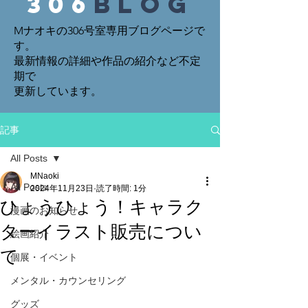
306
blog
Mナオキの306号室専用ブログページで
す。
最新情報の詳細や作品の紹介など不定
期で
​更新しています。
記事
All Posts
MNaoki
All Posts
2024年11月23日
読了時間: 1分
ひょうひょう！キャラク
漫画のお知らせ
ターイラスト販売につい
絵画紹介
て
個展・イベント
メンタル・カウンセリング
グッズ