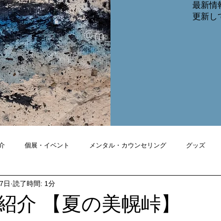
最新情
​更新
介
個展・イベント
メンタル・カウンセリング
グッズ
月7日
読了時間: 1分
紹介 【夏の美幌峠】