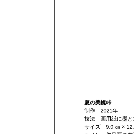
夏の美幌峠
制作　2021年
技法　画用紙に墨と
サイズ　9.0 ㎝ × 