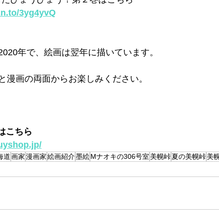
zn.to/3yg4yvQ
2020年で、絵画は翌年に描いています。
と漫画の両面からお楽しみください。
はこちら
uyshop.jp/
海道
画家
漫画家
絵画紹介
墨絵
Mナオキの306号室
美幌峠
夏の美幌峠
美