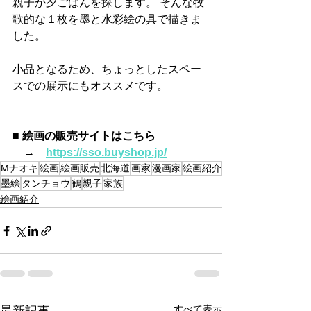
親子が夕ごはんを探します。 そんな牧
歌的な１枚を墨と水彩絵の具で描きま
した。
小品となるため、ちょっとしたスペー
スでの展示にもオススメです。
■ 絵画の販売サイトはこちら
　→　
https://sso.buyshop.jp/
Mナオキ
絵画
絵画販売
北海道
画家
漫画家
絵画紹介
墨絵
タンチョウ
鶴
親子
家族
絵画紹介
すべて表示