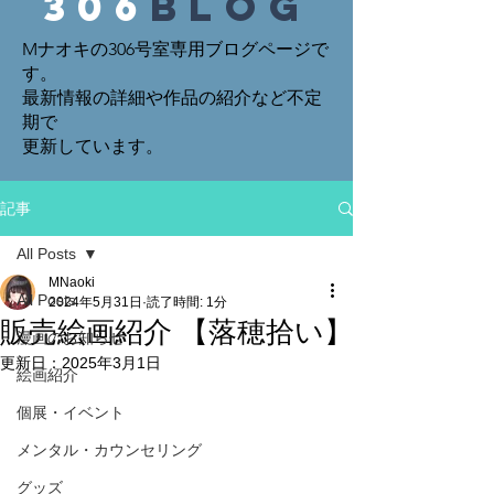
306
blog
Mナオキの306号室専用ブログページで
す。
最新情報の詳細や作品の紹介など不定
期で
​更新しています。
記事
All Posts
MNaoki
All Posts
2024年5月31日
読了時間: 1分
販売絵画紹介 【落穂拾い】
漫画のお知らせ
更新日：
2025年3月1日
絵画紹介
個展・イベント
メンタル・カウンセリング
グッズ