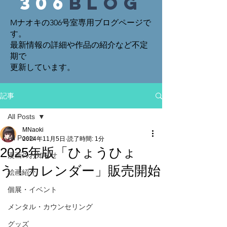
306
blog
Mナオキの306号室専用ブログページで
す。
最新情報の詳細や作品の紹介など不定
期で
​更新しています。
記事
All Posts
MNaoki
All Posts
2024年11月5日
読了時間: 1分
2025年版「ひょうひょ
漫画のお知らせ
う！カレンダー」販売開始
絵画紹介
個展・イベント
メンタル・カウンセリング
グッズ