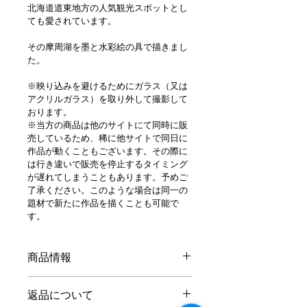
北海道道東地方の人気観光スポットとし
ても愛されています。
その摩周湖を墨と水彩絵の具で描きまし
た。
※映り込みを避けるためにガラス（又は
アクリルガラス）を取り外して撮影して
おります。
※当方の商品は他のサイトにて同時に販
売しているため、稀に他サイトで同日に
作品が動くこともございます。その際に
は行き違いで販売を停止するタイミング
が遅れてしまうこともあります。予めご
了承ください。このような場合は同一の
題材で新たに作品を描くことも可能で
す。
商品情報
摩周湖の蒼
返品について
制作　2022年