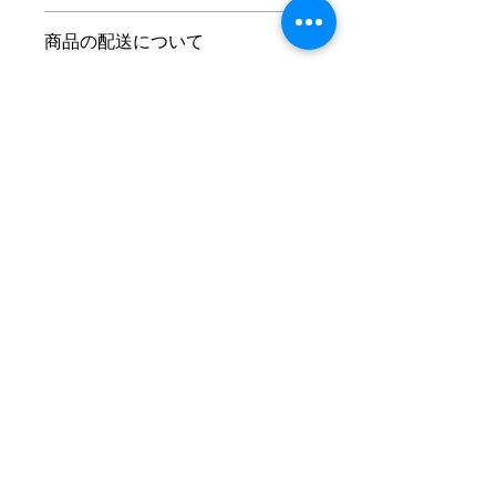
技法　画用紙に墨と水彩絵の具
商品の性質上、お客様のご都合による
サイズ　13.2 ㎝ × 17.0 ㎝（作品のみ
商品の配送について
作品の
返品
は受け付けません。
のサイズ）26.3 ㎝ × 31.4 ㎝ （額縁込
ご購入いただいた作品と違うモノが送
みのサイズ）
送料　全国一律 1,200円
られてきた場合のみ、返品・交換に対
サイン　作品面の右下に落款
著作権について
応致します。
作品の著作権は放棄しておりませんの
でご注意ください。
AI学習素材としての使用も禁止してい
ます。
スタジオ概要
​心理カウンセリング
Mナオキの306号室​の歴史
​よくある質問
プライバシーポリシー
作品取扱店
SNS
NFTART
​スタッフ募集（準備中）
お問い合わせ
​新型コロナウイルス対策に関する取り組み