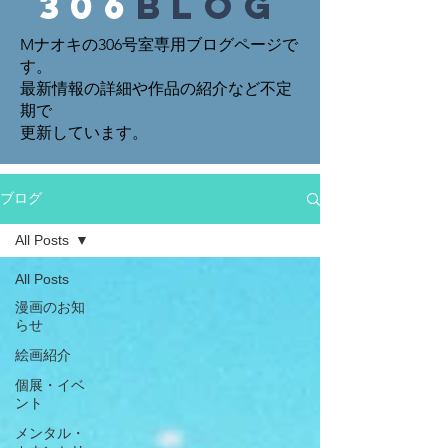
306
blog
Mナオキの306号室専用ブログページで
す。
最新情報の詳細や作品の紹介など不定
期で
​更新しています。
ブログ
All Posts
All Posts
漫画のお知
らせ
絵画紹介
個展・イベ
ント
メンタル・