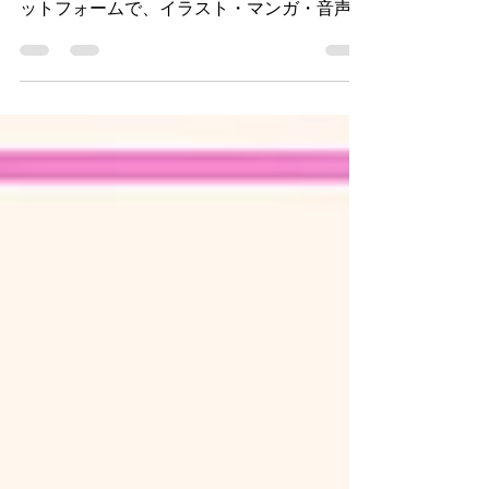
始しました。 イラリーは総合イラストプラ
ットフォームで、イラスト・マンガ・音声作
品、そしてWebtoon（ウェブトゥーン）を自
由に投稿できるのが特徴です。