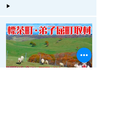
▶
秋の標茶町・弟子屈町取材 釧路ゆうひ
デビュー
2021年
▶ YouTube
▶